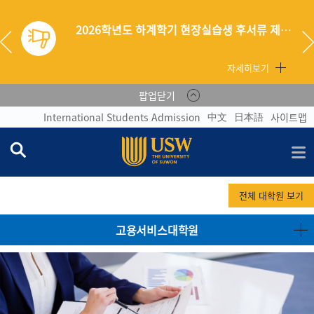
2026학년도 하계학기 현장실습생 후서류 제출 안내
자세히보기
팝업닫기
中文
日本語
International Students Admission
사이트맵
전체 대학원 보기
고용서비스
대학원