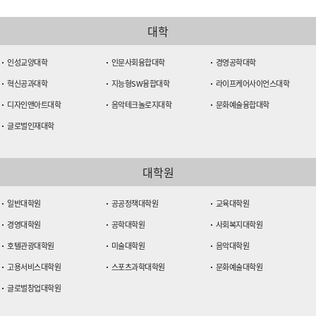
대학
인성교양대학
인문사회융합대학
경영공학대학
혁신공과대학
지능형SW융합대학
라이프케어사이언스대학
디자인앤아트대학
음악테크놀로지대학
문화예술융합대학
글로벌인재대학
대학원
일반대학원
공공정책대학원
교육대학원
경영대학원
공학대학원
사회복지대학원
호텔관광대학원
미술대학원
음악대학원
고용서비스대학원
스포츠과학대학원
문화예술대학원
글로벌창업대학원