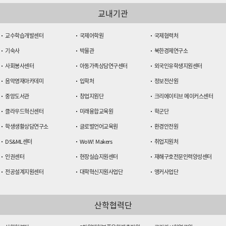
교내기관
교수학습개발센터
국제어학원
국제협력처
기숙사
박물관
북한경제연구소
사회봉사센터
아동가족상담연구센터
외국인유학생지원센터
음악영재아카데미
입학처
정보전산원
중앙도서관
창업지원단
크리에이티브 메이커스센터
클라우드혁신센터
미래융합교육원
학군단
학생생활상담연구소
글로벌언어교육원
환경안전원
DS&ML센터
WoW! Makers
취업지원처
인권센터
현장실습지원센터
재해구호전문인력양성센터
전공설계지원센터
대학혁신지원사업단
앵커사업단
산학협력단