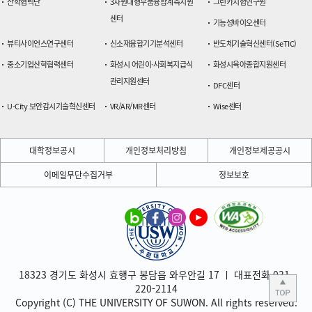
산학협력단
3차원대형부품융합계측지원
그린카시험연구원
센터
기능성바이오센터
뷰티사이언스연구센터
신소재융합기기분석센터
반도체기술혁신센터(SeTIC)
중소기업산학협력센터
화성시 어린이·사회복지급식
화성시육아종합지원센터
관리지원센터
DFC센터
U-City 보안감시기술혁신센터
VR/AR/MR센터
Wise센터
대학정보공시
개인정보처리방침
개인정보제공공시
이메일무단수집거부
정보보호
18323 경기도 화성시 효행구 봉담읍 와우안길 17 ㅣ 대표전화 031-
220-2114
Copyright (C) THE UNIVERSITY OF SUWON. All rights reserved.